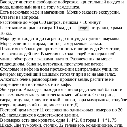
Вас ждет чистое и свободное побережье, кристальный воздух и
вода, шикарный вид на гору мамдзышха.
Есть несколько кафе и магазинов. Можно заказать экскурсии.
Ответы на вопросы.
Расстояние до моря 630 метров, пешком 7-10 минут.
Расстояние до рынка гагра 10 км, до
…
пицунды, храма
ещё
10 км.
Маршрутки ходят и до гагры и до пицунды с улицы шаумяна.
Море, если нет шторма, чистое, заход мелкая галька.
Пляж имеет большую протяженность и ширину до 80 метров,
толкотни людей нет. В местах выхода людей с центральной
улицы обустроен лежаками платно. Развлечения на море:
гидроциклы, бананы, ватрушки, прогулочные катера.
Столовые и кафе на всем протяжении центральных улиц, по
вечерам вкуснейший шашлык готовят при вас на мангалах.
Алкоголь очень разнообразен, продают везде, распитие не
запрещено ни в столовых ни в кафе.
Экскурсии. Алахадзы находится в непосредственной близости
от всех значимых туристических мест абхазии. Озеро рица,
гагра, пицунда, хашупсинский каньон, гора мамдзышха, голубое
озеро, приморский парк, мюссера и т. Д.
Гостевой дом имеет 11 совершенно одинаковых номеров по 20
м2, находящихся в одноэтажном здании.
В номерах есть две кровати, одна 1, 4*2, 0 вторая 1, 4 *1, 75
Шкаф. Две тумбочки, столик, 32 телевизор, кондиционер, душ,