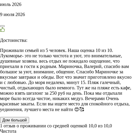
июль 2026
9 июля 2026
Достоинства:
Проживали семьей из 5 человек. Наша оценка 10 из 10.
Лукоморье- это не только чистота и уют, это внимательные,
душевные хозяева. весь отдых не покидало ощущение, что
приехали в гости к родным. Мариночка, Валерий, спасибо вам
большое за уют, внимание, общение. Спасибо Мариночке за
вкусные завтраки и обеды. Вот что значит приготовлено вкусно
и с любовью. До моря недалеко, минут 15. Пляж галечный,
чистый, отдыхающих было немного. Тут же на пляже есть кафе,
можно взять шезлонг за 250 руб на день. Пока мы отдыхали
море было всегда чистое, никаких медуз. Вечерами Очень
красивые закаты. Если вы ищете место для спокойного отдыха,
уединения, лучшего места не найти 😍🥰
Дом большой
1 отзыв
о проживании со средней оценкой
10,0
из
10,0
Чистота