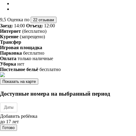
9,5
Оценка по
22 отзывам
Заезд:
14:00
Отъезд:
12:00
Интернет
(бесплатно)
Курение
(запрещено)
Трансфер
Игровая площадка
Парковка
бесплатно
Оплата
только наличные
Уборка
нет
Постельное бельё
бесплатно
Показать на карте
Доступные номера на выбранный период
Даты
Дата заезда - отъезда
Добавить ребёнка
до 17 лет
Готово