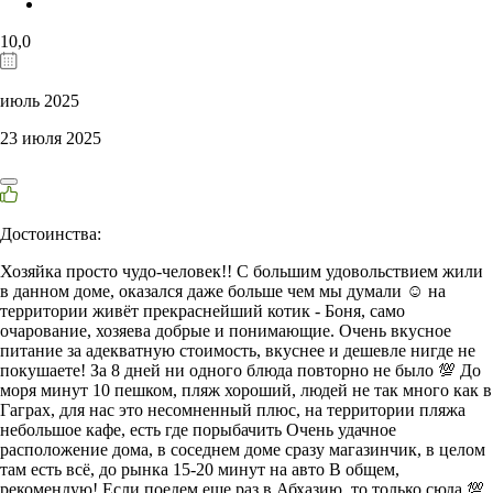
10,0
июль 2025
23 июля 2025
Достоинства:
Хозяйка просто чудо-человек!! С большим удовольствием жили
в данном доме, оказался даже больше чем мы думали ☺️ на
территории живёт прекраснейший котик - Боня, само
очарование, хозяева добрые и понимающие. Очень вкусное
питание за адекватную стоимость, вкуснее и дешевле нигде не
покушаете! За 8 дней ни одного блюда повторно не было 💯 До
моря минут 10 пешком, пляж хороший, людей не так много как в
Гаграх, для нас это несомненный плюс, на территории пляжа
небольшое кафе, есть где порыбачить Очень удачное
расположение дома, в соседнем доме сразу магазинчик, в целом
там есть всё, до рынка 15-20 минут на авто В общем,
рекомендую! Если поедем еще раз в Абхазию, то только сюда 💯