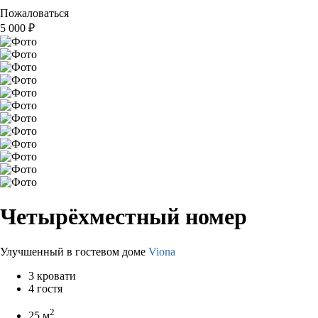
Пожаловаться
5 000
₽
Четырёхместный номер
Улучшенный в гостевом доме
Viona
3 кровати
4 гостя
2
25 м