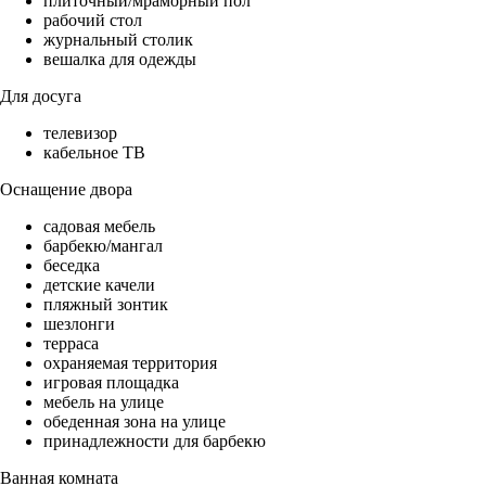
плиточный/мраморный пол
рабочий стол
журнальный столик
вешалка для одежды
Для досуга
телевизор
кабельное ТВ
Оснащение двора
садовая мебель
барбекю/мангал
беседка
детские качели
пляжный зонтик
шезлонги
терраса
охраняемая территория
игровая площадка
мебель на улице
обеденная зона на улице
принадлежности для барбекю
Ванная комната