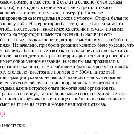
самом номере и ещё стол и 2 стула на балконе (с тем самым
видом), ни в одном отеле абхазии не встретили такого
количества столов и стульев в номере))). На этаже
микроволновка и гладильная доска с утюгом. Стирка белья по
запросу 250р. На территории бассейн, возле бассейна место
чтобы позагорать и также имеется столик и стулья, по мимо
этого на территории имеются беседки. В наличии есть
бесплатные лежаки-коврики, которые можно взять с собой на
пляж. Изначально, при бронировании калипсо было указано, что
у нас будут бесплатные завтраки в столовой, оказалось, что эта
столовая находится как раз на территории гостиницы огонёк и
имеет одноименное название. И если бы мы проживали в
гостинице калипсо, нам необходимо было каждое утро ходить в
эту столовую (расстояние примерно ~ 300м), нигде этой
информации указано не было. В данной столовой кормили
очень вкусно, обслуживание понравилось. По окончании
отдыха администратор ольга помогла нам организовать
трансфер в сириус, за что ей большое спасибо. Хотел всё это
написать в карточке к гостинице огонёк, но к сожалению не
смог найти её на сайте в момент написания отзыва.
Недостатки: