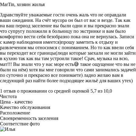
MarTin,
хозяин жилья
Здравствуйте уважаемые гости очень жаль что не оправдали
ваши ожидания. На счёт мусора он был от вас и везде. Так как
на ваш период заселение вы были одни и вы прекрасно знали
что супругу положили в больницу по экстринке и вам было
комфортно вести себя безобразно пока она не вернулась. Записи
с камер наблюдения имеется)прошу заметить к отдыху и
развлеченим мы относимся с пониманием. Но то как ввели себя
вы переходит все границы(люди которые заехали не могли зайти
в кухню так как вы там устроили такое! Срач, музыка на всю,
мат!!! Вы знали что у нас море есть😅 такое ощущение что вы не
были на нём) хотя вы мне говорили что сами занимались задачей
по суточно и прекрасно все понимаете) ладно желаю вам в
следующий раз найти более подходящее жильё для ваших утех)
1 отзыв
о проживании со средней оценкой
5,7
из
10,0
Чистота
Цена - качество
Качество обслуживания
Расположение
Своевременность заселения
Соответствие фото