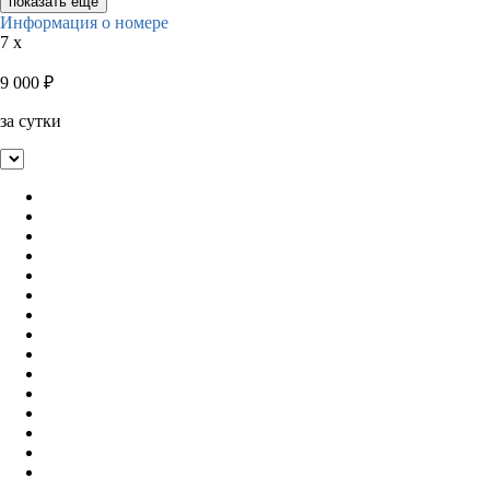
показать ещё
Информация о номере
7 x
9 000
₽
за сутки