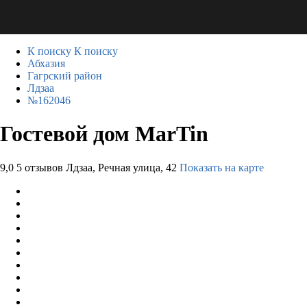
К поиску
К поиску
Абхазия
Гагрский район
Лдзаа
№162046
Гостевой дом MarTin
9,0
5 отзывов
Лдзаа, Речная улица, 42
Показать на карте