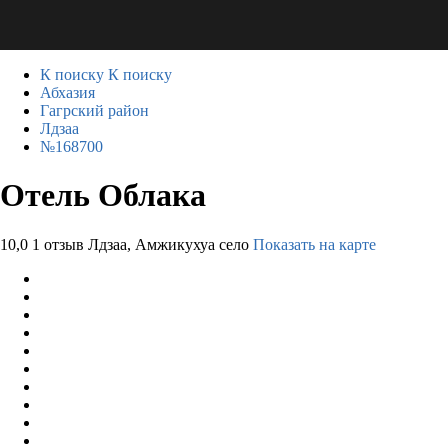
К поиску
К поиску
Абхазия
Гагрский район
Лдзаа
№168700
Отель Облака
10,0
1 отзыв
Лдзаа, Амжикухуа село
Показать на карте