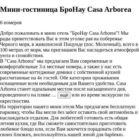
Мини-гостиница БроНау Casa Arborea
6 номеров
Добро пожаловать в мини отель "БроНау Casa Arborea"! Мы
рады приветствовать Вас в этом уголке рая на побережье
Черного моря, в живописной Пицунде (пос. Молочный), всего в
100 метрах от моря, мы приглашаем Вас насладиться атмосферой
уюта и спокойствия.
В "Casa Arborea" мы предлагаем Вам современные и
комфортабельные 3-х местные номера, а также у нас есть
современные коттеджные домики с собственной кухней
рассчитанные на 4х гостей. Обе категории проживания
оснащенные всем необходимым для Вашего удобства. Casa
Arborea станет идеальным местом после насыщенного дня,
проведенного на пляже
…
или во время экскурсии по
ещё
окрестностям.
На территории нашего мини отеля Мы предлагаем бесплатную
парковку, чтобы Вы могли без забот оставить свой автомобиль и
наслаждаться отдыхом. Для любителей готовить есть общая
летняя кухня, где Вы сможете самостоятельно приготовить
любимое блюдо или, если Вам захочется порадовать себя и
своих близких, воспользуйтесь нашей зоной для барбекю.