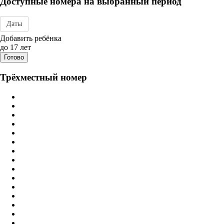
Доступные номера на выбранный период
Даты
Дата заезда - отъезда
Добавить ребёнка
до 17 лет
Готово
Трёхместный номер